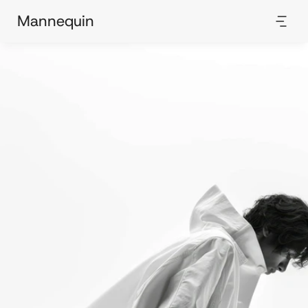
Mannequin
R
e
s
h
a
p
i
n
g
t
h
e
F
u
t
u
r
e
.
I
n
n
o
v
a
t
i
n
g
,
D
i
s
r
u
p
t
i
n
g
,
R
e
d
e
f
i
n
i
n
g
.